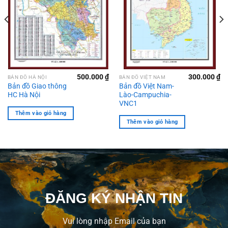
500.000
₫
300.000
₫
BẢN ĐỒ HÀ NỘI
BẢN ĐỒ VIỆT NAM
Bản đồ Giao thông
Bản đồ Việt Nam-
HC Hà Nội
Lào-Campuchia-
VNC1
Thêm vào giỏ hàng
Thêm vào giỏ hàng
ĐĂNG KÝ NHẬN TIN
Vui lòng nhập Email của bạn