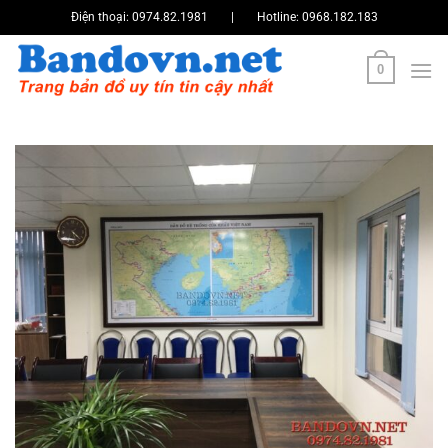
Bỏ
Điện thoại:
0974.82.1981
|
Hotline:
0968.182.183
qua
nội
0
dung