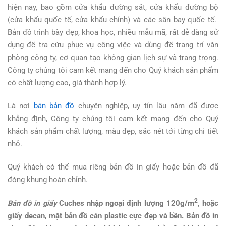
hiện nay, bao gồm cửa khẩu đường sắt, cửa khẩu đường bộ
(cửa khẩu quốc tế, cửa khẩu chính) và các sân bay quốc tế.
Bản đồ trình bày đẹp, khoa học, nhiều mẫu mã, rất dễ dàng sử
dụng để tra cứu phục vụ công việc và dùng để trang trí văn
phòng công ty, cơ quan tạo không gian lịch sự và trang trọng.
Công ty chúng tôi cam kết mang đến cho Quý khách sản phẩm
có chất lượng cao, giá thành hợp lý.
Là nơi
bán bản đồ
chuyên nghiệp, uy tín lâu năm đã được
khẳng định, Công ty chúng tôi cam kết mang đến cho Quý
khách sản phẩm chất lượng, màu đẹp, sắc nét tới từng chi tiết
nhỏ.
Quý khách có thể mua riêng bản đồ in giấy hoặc bản đồ đã
đóng khung hoàn chỉnh.
2
B
ản đ
ồ in gi
ấy
Cuches nh
ập ngo
ại đ
ịnh l
ượng 120g/m
, hoặc
giấy decan, m
ặt bản đồ cán plastic cực đẹp và bền. Bản đồ in