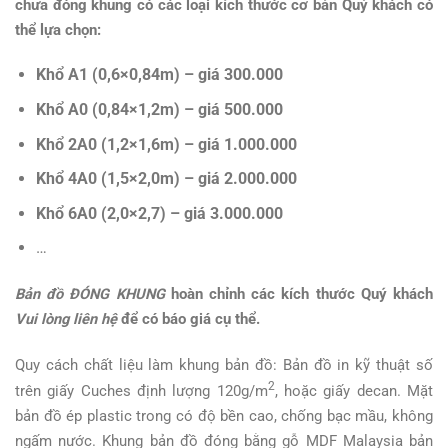
chưa đóng khung có các lo
ại kích th
ước c
ơ b
ản Quý khách có
th
ể lựa chọn
:
Khổ A1 (0,6×0,84m) – giá 300.000
Kh
ổ
A0 (0,84×1,2m) – giá 500.000
Kh
ổ
2A0 (1,2×1,6m) – giá 1.000.000
Kh
ổ
4A0 (1,5×2,0m) – giá 2.000.000
Kh
ổ
6A0 (2,0×2,7) – giá 3.000.000
…
B
ản đ
ồ ĐÓNG KHUNG
hoàn ch
ỉnh các kích th
ước Quý khách
Vui lòng liên h
ệ
đ
ể có báo giá c
ụ th
ể.
Quy cách chất liệu làm khung bản đồ: Bản đồ in kỹ thuật số
2
trên giấy Cuches định lượng 120g/m
, hoặc giấy decan. Mặt
bản đồ ép plastic trong có độ bền cao, chống bạc mầu, không
ngấm nước. Khung bản đồ đóng bằng gỗ MDF Malaysia bản