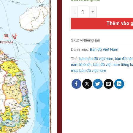
Bản đồ Việt Nam tiếng Hàn số lư
Thêm vào g
SKU:
VNtiengHan
Danh mục:
Bản đồ Việt Nam
Thẻ:
bán bản đồ việt nam
,
bản đồ hàn
nam khổ lớn
,
bản đồ việt nam tiếng h
mua bản đồ việt nam