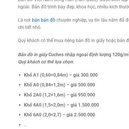
ngoài. Bản đồ trình bày đẹp, khoa học, nhiều kích thướ
Là nơi
bán bản đồ
chuyên nghiệp, uy tín lâu năm đã đ
chi tiết nhỏ.
Quý khách có thể mua riêng bản đồ in giấy hoặc bản 
B
ản đ
ồ in gi
ấy
Cuches nh
ập ngo
ại đ
ịnh l
ượng 120g/m
Quý khách có th
ể lựa chọn
:
Kh
ổ
A1 (0,60×0,84m) – giá 300.000
Kh
ổ
A0 (0,84×1,2m) – giá 500.000
Kh
ổ
2A0 (1,2×1,6m) – giá 950.000
Kh
ổ
4A0 (1,5×2,0m) – giá 1.500.000
Kh
ổ
6A0 (2,0×2,7) – giá 2.500.000
…