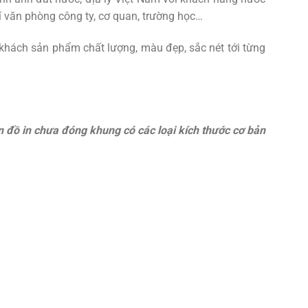
rí văn phòng công ty, cơ quan, trường học…
khách sản phẩm chất lượng, màu đẹp, sắc nét tới từng
 đồ in chưa đóng khung có các lo
ại kích th
ước c
ơ b
ản