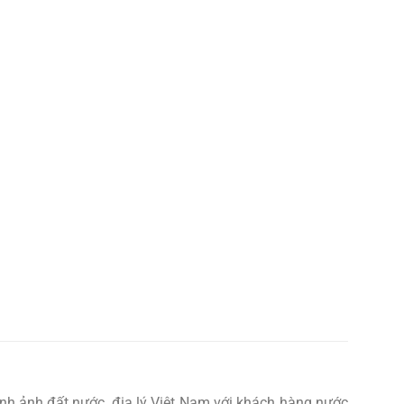
nh ảnh đất nước, địa lý Việt Nam với khách hàng nước