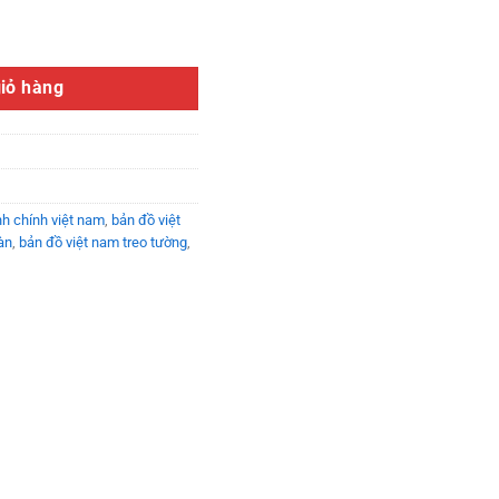
ợng
iỏ hàng
h chính việt nam
,
bản đồ việt
àn
,
bản đồ việt nam treo tường
,