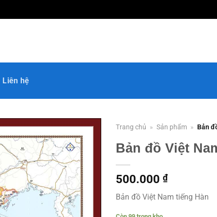
Liên hệ
Trang chủ
»
Sản phẩm
»
Bản đ
Bản đồ Việt Na
500.000
₫
Bản đồ Việt Nam tiếng Hàn
Còn 99 trong kho