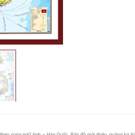
theo song ngữ Anh – Hàn Quốc. Bản đồ giới thiệu, quảng bá hì