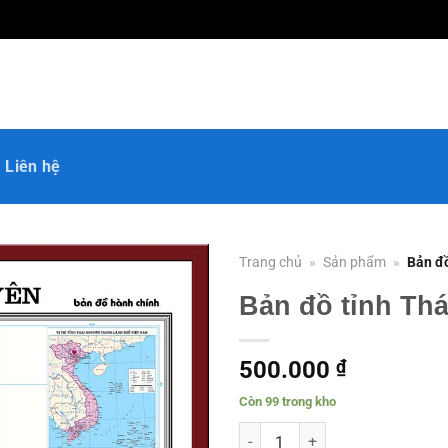
Liên hệ
Trang chủ
»
Sản phẩm
»
Bản đ
Bản đồ tỉnh Th
500.000
₫
Còn 99 trong kho
Bản đồ tỉnh Thái Nguyên số lượn