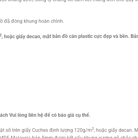
đồ đã đóng khung hoàn chỉnh.
2
, hoặc giấy decan, m
ặt bản đồ cán plastic cực đẹp và bền. Bả
ch Vui lòng liên hệ để có báo giá cụ thể.
2
uật số trên giấy Cuches định lượng 120g/m
, hoặc giấy decan. 
DF Malaysia bản 5mm được kết cấu khung xương gỗ chắc chắn