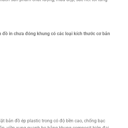
n đồ in chưa đóng khung có các lo
ại kích th
ước c
ơ b
ản
Mặt bản đồ ép plastic trong có độ bền cao, chống bạc
, viền xung quanh bo bằng khung composit hiện đại,