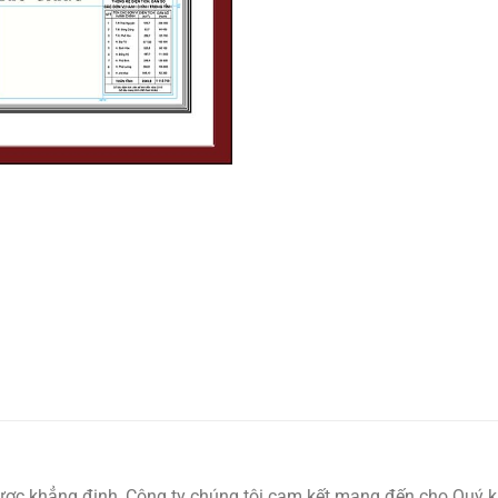
ược khẳng định, Công ty chúng tôi cam kết mang đến cho Quý k