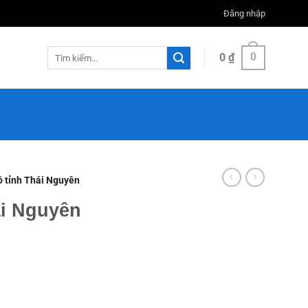
Đăng nhập
Tìm
0
₫
0
kiếm:
ồ tỉnh Thái Nguyên
ái Nguyên
g