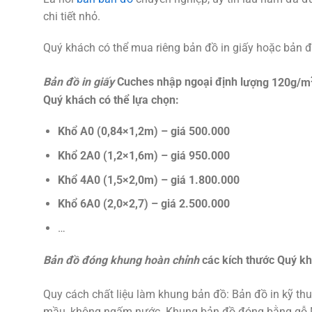
chi tiết nhỏ.
Quý khách có thể mua riêng bản đồ in giấy hoặc bản 
B
ản đ
ồ in gi
ấy
Cuches nh
ập ngo
ại đ
ịnh l
ượng 120g/m
Quý khách có th
ể lựa chọn
:
Kh
ổ
A0 (0,84×1,2m) – giá 500.000
Kh
ổ
2A0 (1,2×1,6m) – giá 950.000
Kh
ổ
4A0 (1,5×2,0m) – giá 1.800.000
Kh
ổ
6A0 (2,0×2,7) – giá 2.500.000
…
Bản đồ đóng khung hoàn chỉnh
các kích thước Quý khá
Quy cách chất liệu làm khung bản đồ: Bản đồ in kỹ th
mầu, không ngấm nước. Khung bản đồ đóng bằng gỗ M