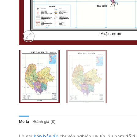
Mô tả
Đánh giá (0)
Là nơi
bán bản đồ
chuyên nghiệp, uy tín lâu năm đã đ