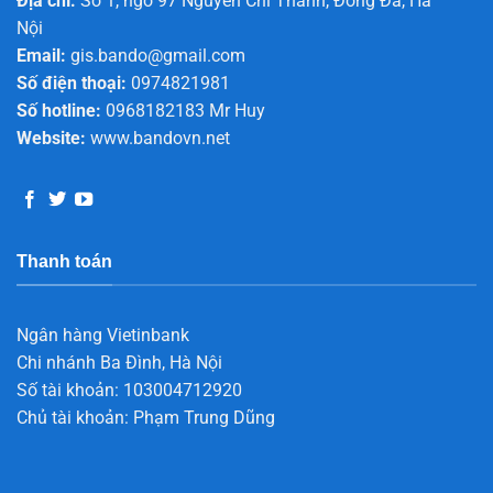
Địa chỉ:
Số 1, ngõ 97 Nguyễn Chí Thanh, Đống Đa, Hà
Nội
Email:
gis.bando@gmail.com
Số điện thoại:
0974821981
Số hotline:
0968182183 Mr Huy
Website:
www.bandovn.net
Thanh toán
Ngân hàng Vietinbank
Chi nhánh Ba Đình, Hà Nội
Số tài khoản: 103004712920
Chủ tài khoản: Phạm Trung Dũng