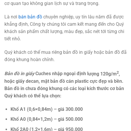
cơ quan tạo không gian lịch sự và trang trọng.
Là nơi
bán bản đồ
chuyên nghiệp, uy tín lâu năm đã được
khẳng định, Công ty chúng tôi cam kết mang đến cho Quý
khách sản phẩm chất lượng, màu đẹp, sắc nét tới từng chi
tiết nhỏ.
Quý khách có thể mua riêng bản đồ in giấy hoặc bản đồ đã
đóng khung hoàn chỉnh.
2
B
ản đ
ồ in gi
ấy
Cuches nh
ập ngo
ại đ
ịnh l
ượng 120g/m
,
hoặc giấy decan, m
ặt bản đồ cán plastic cực đẹp và bền.
Bản đồ in chưa đóng khung có các lo
ại kích th
ước c
ơ b
ản
Quý khách có th
ể lựa chọn
:
Khổ A1 (0,6×0,84m) – giá 300.000
Kh
ổ
A0 (0,84×1,2m) – giá 500.000
Kh
ổ
2A0 (1,2×1,6m) – giá 950.000