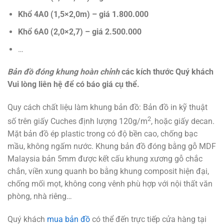
Kh
ổ
4A0 (1,5×2,0m) – giá 1.800.000
Kh
ổ
6A0 (2,0×2,7) – giá 2.500.000
…
Bản đồ đóng khung hoàn chỉnh
các kích thước Quý khách
Vui lòng liên hệ để có báo giá cụ thể.
Quy cách chất liệu làm khung bản đồ: Bản đồ in kỹ thuật
2
số trên giấy Cuches định lượng 120g/m
, hoặc giấy decan.
Mặt bản đồ ép plastic trong có độ bền cao, chống bạc
mầu, không ngấm nước. Khung bản đồ đóng bằng gỗ MDF
Malaysia bản 5mm được kết cấu khung xương gỗ chắc
chắn, viền xung quanh bo bằng khung composit hiện đại,
chống mối mọt, không cong vênh phù hợp với nội thất văn
phòng, nhà riêng…
Quý khách
mua bản đồ
có thể đến trực tiếp cửa hàng tại