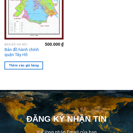
500.000
₫
BẢN ĐỒ HÀ NỘI
Bản đồ hành chính
quận Tây Hồ
Thêm vào giỏ hàng
ĐĂNG KÝ NHẬN TIN
Vui lòng nhập Email của bạn