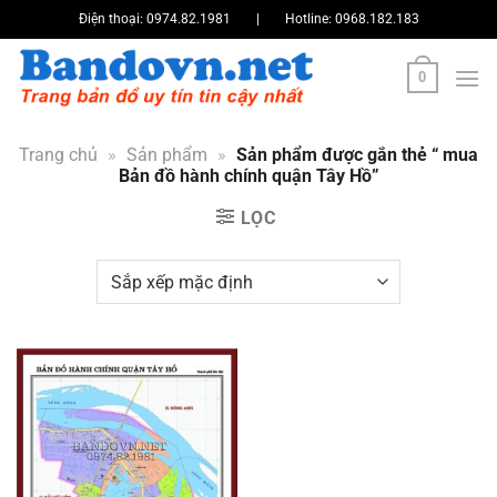
Bỏ
Điện thoại:
0974.82.1981
|
Hotline:
0968.182.183
qua
nội
0
dung
Trang chủ
»
Sản phẩm
»
Sản phẩm được gắn thẻ “ mua
Bản đồ hành chính quận Tây Hồ”
LỌC