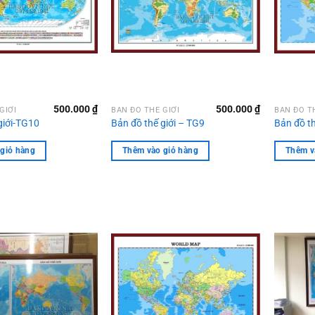
500.000
₫
500.000
₫
GIỚI
BẢN ĐỒ THẾ GIỚI
BẢN ĐỒ T
giới-TG10
Bản đồ thế giới – TG9
Bản đồ t
giỏ hàng
Thêm vào giỏ hàng
Thêm v