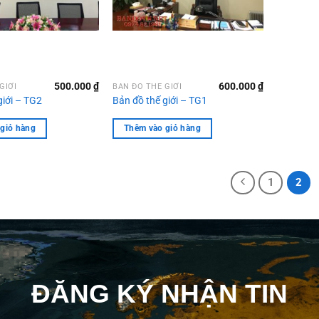
500.000
₫
600.000
₫
GIỚI
BẢN ĐỒ THẾ GIỚI
giới – TG2
Bản đồ thế giới – TG1
giỏ hàng
Thêm vào giỏ hàng
1
2
ĐĂNG KÝ NHẬN TIN