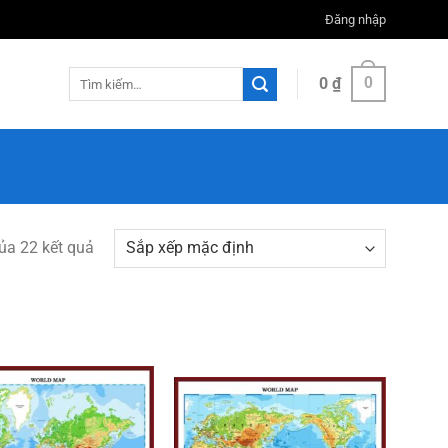
Đăng nhập
Tìm
0
₫
0
kiếm:
ủa 22 kết quả