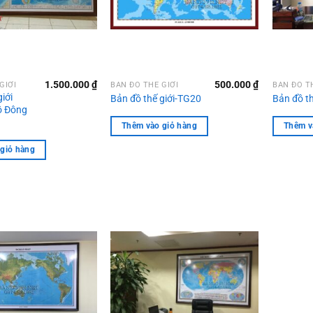
1.500.000
₫
500.000
₫
GIỚI
BẢN ĐỒ THẾ GIỚI
BẢN ĐỒ T
iới
Bản đồ thế giới-TG20
Bản đồ th
ồ Đông
Thêm vào giỏ hàng
Thêm v
giỏ hàng