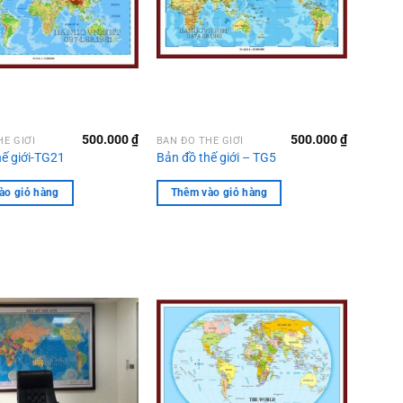
500.000
₫
500.000
₫
HẾ GIỚI
BẢN ĐỒ THẾ GIỚI
hế giới-TG21
Bản đồ thế giới – TG5
ào giỏ hàng
Thêm vào giỏ hàng