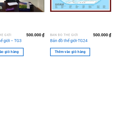
500.000
₫
500.000
₫
HẾ GIỚI
BẢN ĐỒ THẾ GIỚI
ế giới – TG3
Bản đồ thế giới-TG24
ào giỏ hàng
Thêm vào giỏ hàng