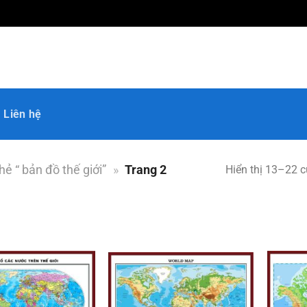
Liên hệ
 “ bản đồ thế giới”
»
Trang 2
Hiển thị 13–22 c