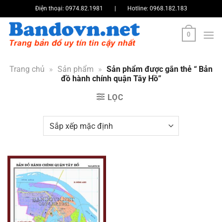
Bỏ
Điện thoại:
0974.82.1981
|
Hotline:
0968.182.183
qua
nội
0
dung
Trang chủ
»
Sản phẩm
»
Sản phẩm được gắn thẻ “ Bản
đồ hành chính quận Tây Hồ”
LỌC