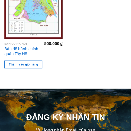
500.000
₫
BẢN ĐỒ HÀ NỘI
Bản đồ hành chính
quận Tây Hồ
Thêm vào giỏ hàng
ĐĂNG KÝ NHẬN TIN
Vui lòng nhập Email của bạn