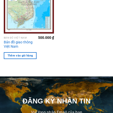
500.000
₫
BẢN ĐỒ VIỆT NAM
Bản đồ giao thông
Việt Nam
Thêm vào giỏ hàng
ĐĂNG KÝ NHẬN TIN
Vui lòng nhập Email của bạn