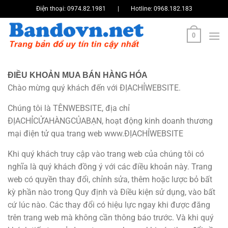
Bỏ
Điện thoại:
0974.82.1981
|
Hotline:
0968.182.183
qua
nội
0
dung
ĐIỀU KHOẢN MUA BÁN HÀNG HÓA
Chào mừng quý khách đến với ĐỊACHỈWEBSITE.
Chúng tôi là TÊNWEBSITE, địa chỉ
ĐỊACHỈCỬAHÀNGCỦABẠN, hoạt động kinh doanh thương
mại điện tử qua trang web www.ĐỊACHỈWEBSITE
Khi quý khách truy cập vào trang web của chúng tôi có
nghĩa là quý khách đồng ý với các điều khoản này. Trang
web có quyền thay đổi, chỉnh sửa, thêm hoặc lược bỏ bất
kỳ phần nào trong Quy định và Điều kiện sử dụng, vào bất
cứ lúc nào. Các thay đổi có hiệu lực ngay khi được đăng
trên trang web mà không cần thông báo trước. Và khi quý