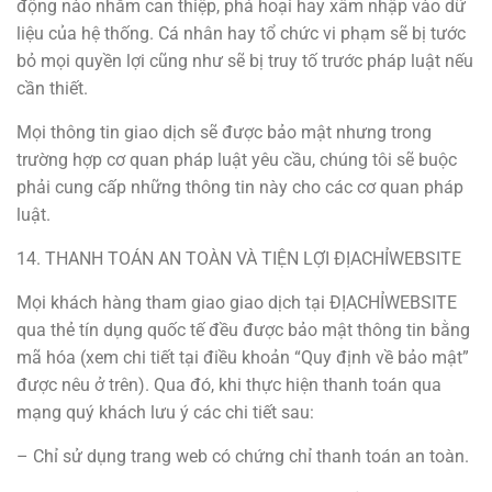
động nào nhằm can thiệp, phá hoại hay xâm nhập vào dữ
liệu của hệ thống. Cá nhân hay tổ chức vi phạm sẽ bị tước
bỏ mọi quyền lợi cũng như sẽ bị truy tố trước pháp luật nếu
cần thiết.
Mọi thông tin giao dịch sẽ được bảo mật nhưng trong
trường hợp cơ quan pháp luật yêu cầu, chúng tôi sẽ buộc
phải cung cấp những thông tin này cho các cơ quan pháp
luật.
14. THANH TOÁN AN TOÀN VÀ TIỆN LỢI ĐỊACHỈWEBSITE
Mọi khách hàng tham giao giao dịch tại ĐỊACHỈWEBSITE
qua thẻ tín dụng quốc tế đều được bảo mật thông tin bằng
mã hóa (xem chi tiết tại điều khoản “Quy định về bảo mật”
được nêu ở trên). Qua đó, khi thực hiện thanh toán qua
mạng quý khách lưu ý các chi tiết sau:
– Chỉ sử dụng trang web có chứng chỉ thanh toán an toàn.